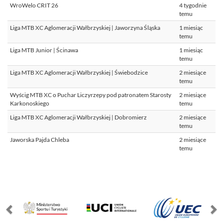
WroWelo CRIT 26
4 tygodnie
temu
Liga MTB XC Aglomeracji Wałbrzyskiej | Jaworzyna Śląska
1 miesiąc
temu
Liga MTB Junior | Ścinawa
1 miesiąc
temu
Liga MTB XC Aglomeracji Wałbrzyskiej | Świebodzice
2 miesiące
temu
Wyścig MTB XC o Puchar Liczyrzepy pod patronatem Starosty
2 miesiące
Karkonoskiego
temu
Liga MTB XC Aglomeracji Wałbrzyskiej | Dobromierz
2 miesiące
temu
Jaworska Pajda Chleba
2 miesiące
temu