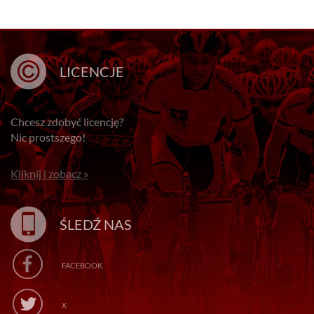
LICENCJE
Chcesz zdobyć licencję?
Nic prostszego!
Kliknij i zobacz »
ŚLEDŹ NAS
FACEBOOK
X